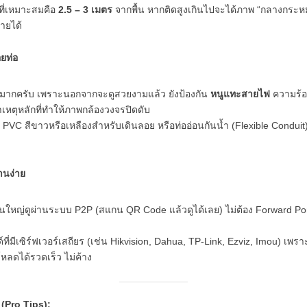
ที่เหมาะสมคือ
2.5 – 3 เมตร
จากพื้น หากติดสูงเกินไปจะได้ภาพ “กลางกระหม
ายได้
ยท่อ
ดีมากครับ เพราะนอกจากจะดูสวยงามแล้ว ยังป้องกัน
หนูแทะสายไฟ
ความร้
าเหตุหลักที่ทำให้ภาพกล้องวงจรปิดดับ
 PVC สีขาวหรือเหลืองสำหรับเดินลอย หรือท่ออ่อนกันน้ำ (Flexible Conduit) 
านง่าย
่วนใหญ่ดูผ่านระบบ P2P (สแกน QR Code แล้วดูได้เลย) ไม่ต้อง Forward Por
ที่มีเซิร์ฟเวอร์เสถียร (เช่น Hikvision, Dahua, TP-Link, Ezviz, Imou) เพ
ลดได้รวดเร็ว ไม่ค้าง
 (Pro Tips):