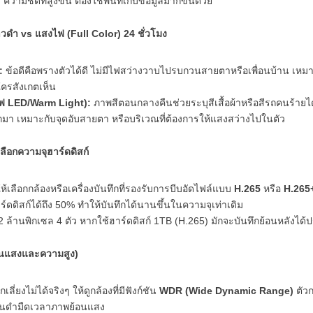
:
ความชัดที่สูงขึ้น ต้องใช้พื้นที่เก็บข้อมูลมากขึ้นด้วย
าวดำ vs แสงไฟ (Full Color) 24 ชั่วโมง
:
ข้อดีคือพรางตัวได้ดี ไม่มีไฟสว่างวาบไปรบกวนสายตาหรือเพื่อนบ้าน เหมา
้ใครสังเกตเห็น
ีไฟ LED/Warm Light):
ภาพสีตอนกลางคืนช่วยระบุสีเสื้อผ้าหรือสีรถคนร้ายได
มา เหมาะกับจุดอับสายตา หรือบริเวณที่ต้องการให้แสงสว่างไปในตัว
ลือกความจุฮาร์ดดิสก์
้เลือกกล้องหรือเครื่องบันทึกที่รองรับการบีบอัดไฟล์แบบ
H.265
หรือ
H.265
าร์ดดิสก์ได้ถึง 50% ทำให้บันทึกได้นานขึ้นในความจุเท่าเดิม
2 ล้านพิกเซล 4 ตัว หากใช้ฮาร์ดดิสก์ 1TB (H.265) มักจะบันทึกย้อนหลังได
ย้อนแสงและความสูง)
เลี่ยงไม่ได้จริงๆ ให้ดูกล้องที่มีฟังก์ชัน
WDR (Wide Dynamic Range)
ตัวก
คนดำมืดเวลาภาพย้อนแสง